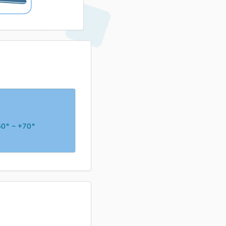
40° ~ +70°