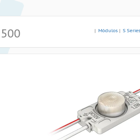
1500
|
Módulos
|
S Serie