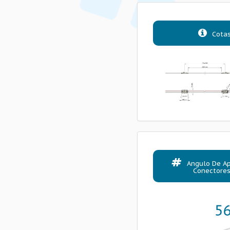
Cota
Angulo De Ap
Conectore