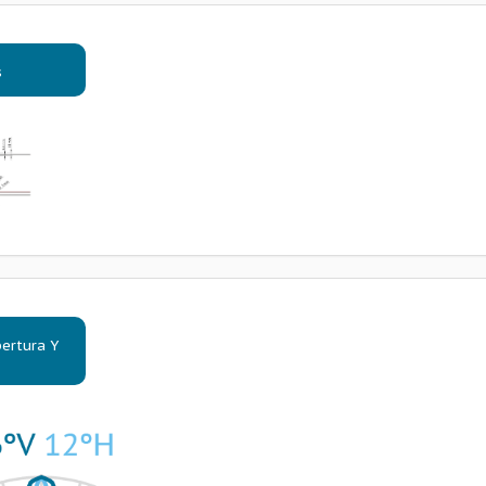
s
ertura Y
s