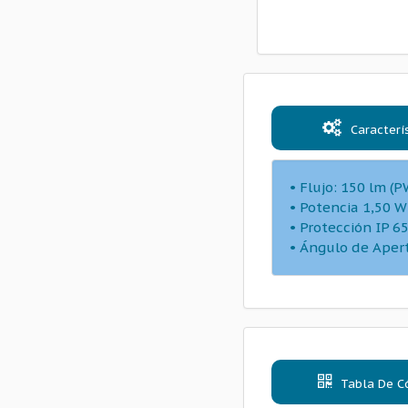
Caracterí
• Flujo: 150 lm (P
• Potencia 1,50 W
• Protección IP 6
• Ángulo de Aper
Tabla De C