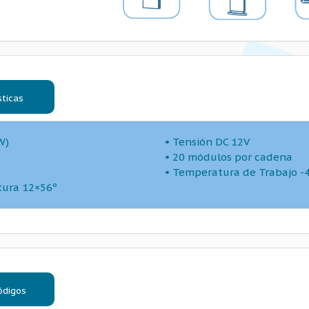
sticas
W)
• Tensión DC 12V
• 20 módulos por cadena
5
• Temperatura de Trabajo -
tura 12×56º
ódigos