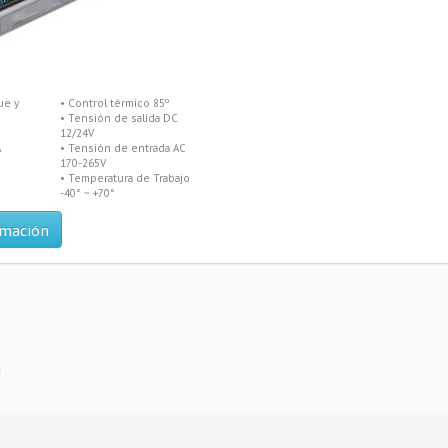
ue y
• Control térmico 85º
• Tensión de salida DC
12/24V
A
• Tensión de entrada AC
170-265V
• Temperatura de Trabajo
-40° ~ +70°
rmación